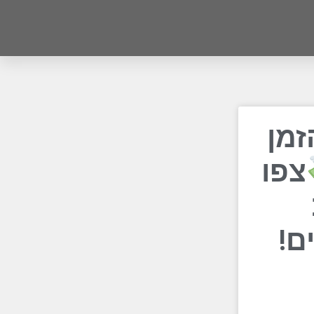
ע הזמן
צפו
ם!