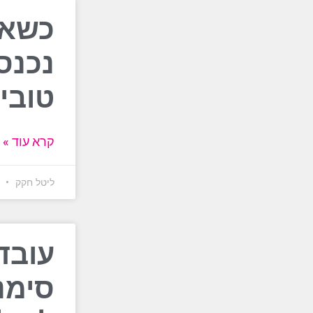
כשאס
נכנס
טובי
קרא עוד »
ליטל חקק
2 באוגוסט 6
עובד
סימנ