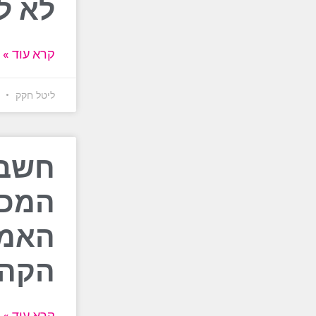
לא ל
קרא עוד »
ליטל חקק
30 ביולי 6
חשבת
המכש
האמי
הקה