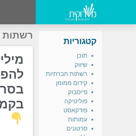
רשתות ח
קטגוריות
תוכן
שיווק
להפס
רשתות חברתיות
קידום ממומן
בסרטו
פייסבוק
בקמפ
פוליטיקה
פודקאסט
עמותות
סרטונים