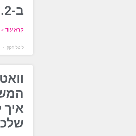
ב-0.2 שניות
קרא עוד »
ליטל חקק
22 ביולי 6
וואט
המשח
איך 
שלכם