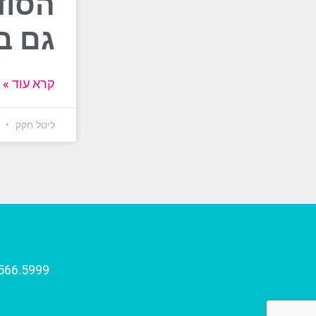
הסוד
גם בא
קרא עוד »
ליטל חקק
17 ביוני 6
566.5999