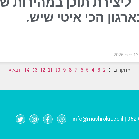
 ליצירת תוכן במהירות שי
רגון הכי איטי שיש.
202
« הקודם
1
2
3
4
5
6
7
8
9
10
11
12
13
14
הבא »
info@mashrokit.co.il
|
052.