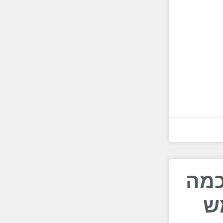
כמה
ש