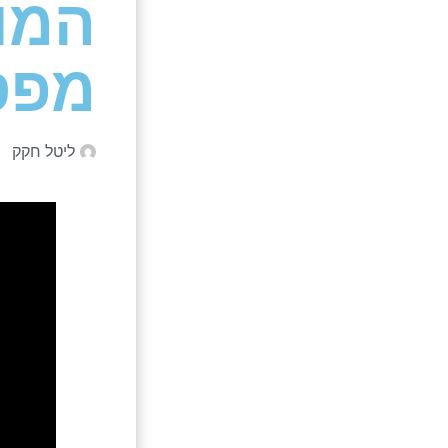
המו
מפס
ליטל חקק