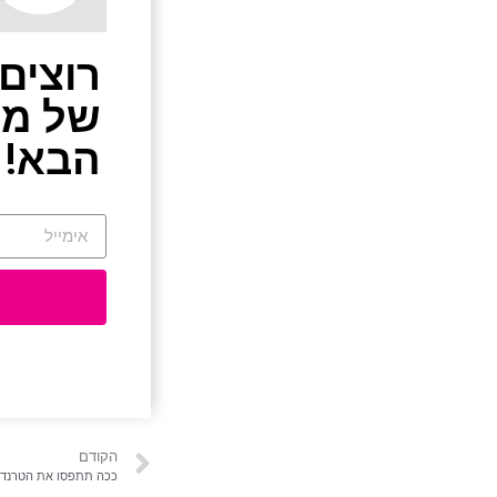
רוצים
של מש
הבא!
הקודם
ככה תתפסו את הטרנד