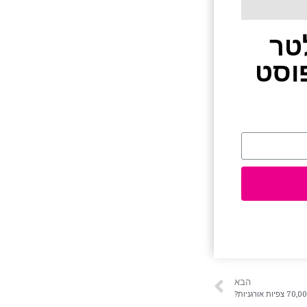
טר
וסט
הבא