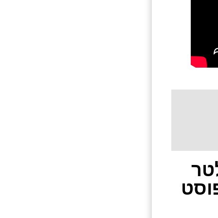
טר
וסט