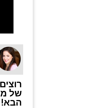
רוצים
של מש
הבא!