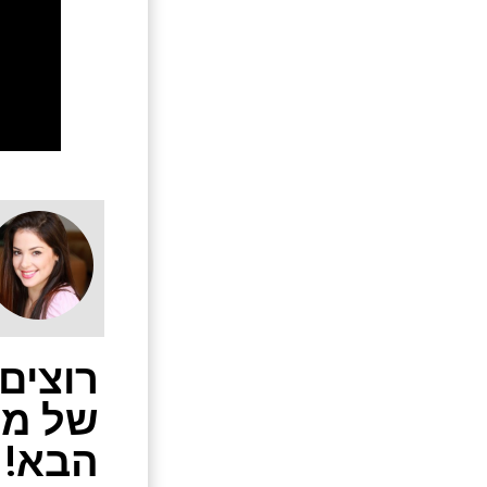
רוצים
של מש
הבא!