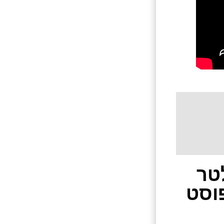
טר
וסט