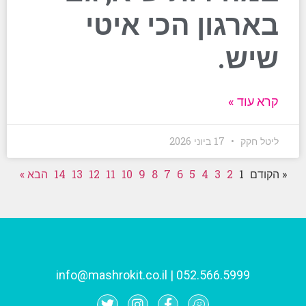
בארגון הכי איטי
שיש.
קרא עוד »
ליטל חקק
17 ביוני 2026
« הקודם
1
2
3
4
5
6
7
8
9
10
11
12
13
14
הבא »
info@mashrokit.co.il
|
052.566.5999