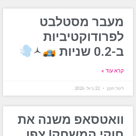
מעבר מסטלבט
לפרודוקטיביות
ב-0.2 שניות
‍🟀
קרא עוד »
ליטל חקק
22 ביולי 2026
וואטסאפ משנה את
חוקי המשחק! צפו